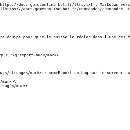
https://docs.gamesonline-bot.fr/llms.txt). Markdown vers
](https://docs.gamesonline-bot.fr/commandes/commandes-ut
tre équipe pour qu'elle puisse le régler dans l'une des f
rple;">g!report-bug</mark>

ug</strong></mark> › <em>Report un bug sur le serveur su
/mark>\

-bug`</mark>
