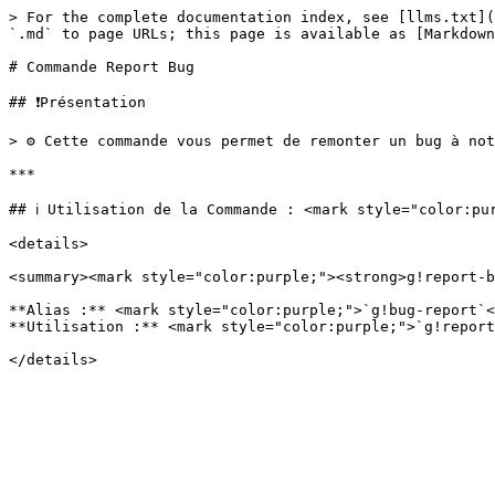
> For the complete documentation index, see [llms.txt](
`.md` to page URLs; this page is available as [Markdown
# Commande Report Bug

## ❗Présentation

> ⚙️ Cette commande vous permet de remonter un bug à no
***

## ℹ️ Utilisation de la Commande : <mark style="color:pu
<details>

<summary><mark style="color:purple;"><strong>g!report-b
**Alias :** <mark style="color:purple;">`g!bug-report`<
**Utilisation :** <mark style="color:purple;">`g!report