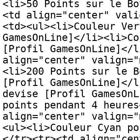
<li>50 Points sur le Bo
<td align="center" vali
<td><ul><li>Couleur Ver
GamesOnLine]</li><li>Co
[Profil GamesOnLine]</l
align="center" valign="
<li>200 Points sur le B
[Profil GamesOnLine]</l
devise [Profil GamesOnL
points pendant 4 heures
align="center" valign="
<ul><li>Couleur Cyan po
</tr><tr><td align="cen