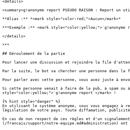
<details>

<summary>g!anonyme report PSEUDO RAISON : Report un uti
**Alias :** *<mark style="color:red;">Aucun</mark>*

***Exemple :** <mark style="color:yellow;">`g!anonyme r
</details>

***

## Déroulement de la partie

Pour lancer une discussion et rejoindre la file d'atten
Par la suite, le bot va chercher une personne dans la f
Pour parler avec cette personne, vous avez juste à envo
Si cette personne venait à faire de la pub, à spam ou à
style="color:yellow;">`g!anonyme report`</mark> !

{% hint style="danger" %}

En utilisant le système anonyme, vous vous engagez à re
législation de votre pays. Toute diffamation, publicité
En cas de non respect de ces règles et d'un signalement
(/francais/support/notre-equipe.md#administration) ont 