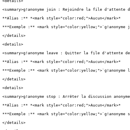
<details>

<summary>g!anonyme join : Rejoindre la file d'attente d
**Alias :** *<mark style="color:red;">Aucun</mark>*

***Exemple :** <mark style="color:yellow;">`g!anonyme j
</details>

<details>

<summary>g!anonyme leave : Quitter la file d'attente de
**Alias :** *<mark style="color:red;">Aucun</mark>*

***Exemple :** <mark style="color:yellow;">`g!anonyme l
</details>

<details>

<summary>g!anonyme stop : Arrêter la discussion anonyme
**Alias :** *<mark style="color:red;">Aucun</mark>*

***Exemple :** <mark style="color:yellow;">`g!anonyme s
</details>
