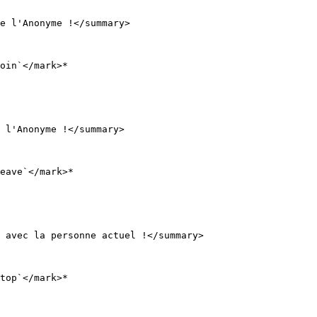
e l'Anonyme !</summary>

oin`</mark>*

 l'Anonyme !</summary>

eave`</mark>*

 avec la personne actuel !</summary>

top`</mark>*
