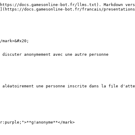
https://docs.gamesonline-bot.fr/llms.txt). Markdown vers
](https://docs.gamesonline-bot.fr/francais/presentations
/mark>&#x20;

 discuter anonymement avec une autre personne

 aléatoirement une personne inscrite dans la file d'atte
r:purple;">**g!anonyme**</mark>
