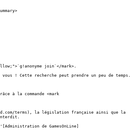
ummary>

llow;">`g!anonyme join`</mark>.

 vous ! Cette recherche peut prendre un peu de temps.

râce à la commande <mark 
d.com/terms), la législation française ainsi que la 
nterdit.

'[Administration de GamesOnLine]