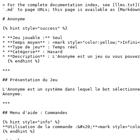
> For the complete documentation index, see [llms.txt](
`.md` to page URLs; this page is available as [Markdown
# Anonyme

{% hint style="success" %}

* **Jeu jouable :** Seul

* **Temps moyen** : <mark style="color:yellow;">Infini<
* **Type de jeu** : Temps réel

* **Catégorie** : Hasard

* **Description** : L'Anonyme est un jeu ou vous pouvez
  {% endhint %}

***

## Présentation du Jeu

L'Anonyme est un système dans lequel le bot sélectionne
Anonyme.

***

## Menu d'aide : Commandes

{% hint style="info" %}

**Utilisation de la commande :&#x20;**<mark style="colo
{% endhint %}
