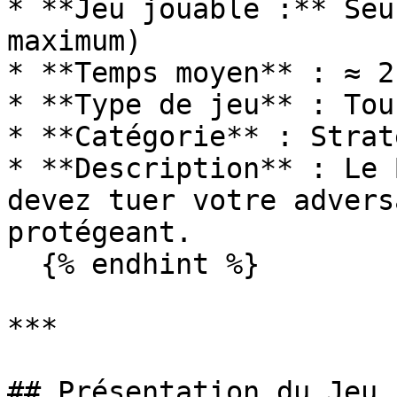
* **Jeu jouable :** Seu
maximum)

* **Temps moyen** : ≈ 2
* **Type de jeu** : Tou
* **Catégorie** : Strat
* **Description** : Le 
devez tuer votre advers
protégeant.

  {% endhint %}

***

## Présentation du Jeu
