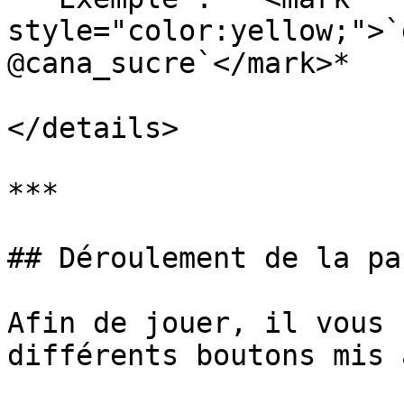
style="color:yellow;">`
@cana_sucre`</mark>*

</details>

***

## Déroulement de la par
Afin de jouer, il vous 
différents boutons mis 