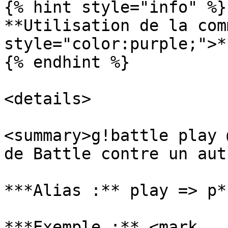
{% hint style="info" %}

**Utilisation de la com
style="color:purple;">*
{% endhint %}

<details>

<summary>g!battle play 
de Battle contre un aut
***Alias :** play => p*

***Exemple :** <mark 