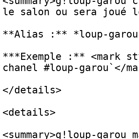
<summary>g!loup-garou c
le salon ou sera joué l
**Alias :** *loup-garou
***Exemple :** <mark st
chanel #loup-garou`</mar
</details>

<details>

<summary>g!loup-garou m