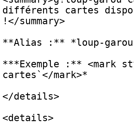
différents cartes dispo
!</summary>

**Alias :** *loup-garou
***Exemple :** <mark st
cartes`</mark>*

</details>

<details>
