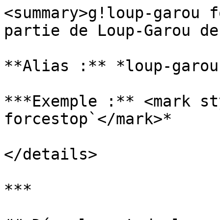
<summary>g!loup-garou f
partie de Loup-Garou de
**Alias :** *loup-garou
***Exemple :** <mark st
forcestop`</mark>*

</details>

***
