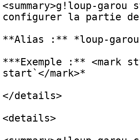
<summary>g!loup-garou s
configurer la partie de
**Alias :** *loup-garou
***Exemple :** <mark st
start`</mark>*

</details>

<details>
