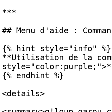
***

## Menu d'aide : Command
{% hint style="info" %}

**Utilisation de la com
style="color:purple;">*
{% endhint %}

<details>

<summary>g!loup-garou c