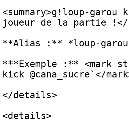
<summary>g!loup-garou k
joueur de la partie !</
**Alias :** *loup-garou
***Exemple :** <mark st
kick @cana_sucre`</mark>
</details>

<details>
