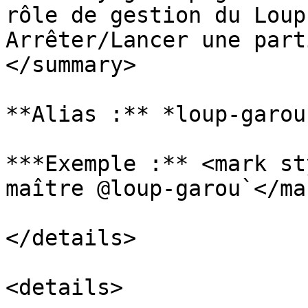
rôle de gestion du Loup
Arrêter/Lancer une part
</summary>

**Alias :** *loup-garou
***Exemple :** <mark st
maître @loup-garou`</mar
</details>

<details>
