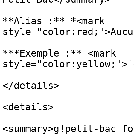
**Alias :** *<mark 
style="color:red;">Aucu
***Exemple :** <mark 
style="color:yellow;">`
</details>

<details>

<summary>g!petit-bac fo