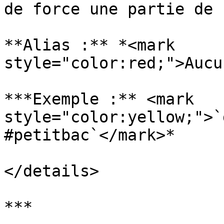
de force une partie de 
**Alias :** *<mark 
style="color:red;">Aucu
***Exemple :** <mark 
style="color:yellow;">`
#petitbac`</mark>*

</details>

***
