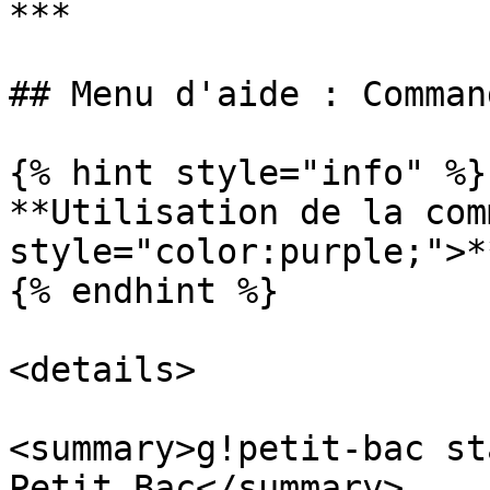
***

## Menu d'aide : Command
{% hint style="info" %}

**Utilisation de la com
style="color:purple;">*
{% endhint %}

<details>

<summary>g!petit-bac st
Petit Bac</summary>
