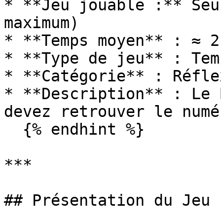
* **Jeu jouable :** Seu
maximum)

* **Temps moyen** : ≈ 2
* **Type de jeu** : Tem
* **Catégorie** : Réflex
* **Description** : Le 
devez retrouver le numé
  {% endhint %}

***

## Présentation du Jeu
