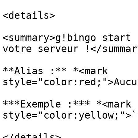
<details>

<summary>g!bingo start 
votre serveur !</summary
**Alias :** *<mark 
style="color:red;">Aucu
***Exemple :*** *<mark 
style="color:yellow;">`
</details>
