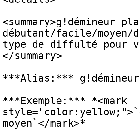
<summary>g!démineur pla
débutant/facile/moyen/d
type de diffulté pour v
</summary>

***Alias:*** g!démineur 
***Exemple:*** *<mark 
style="color:yellow;">`
moyen`</mark>*
