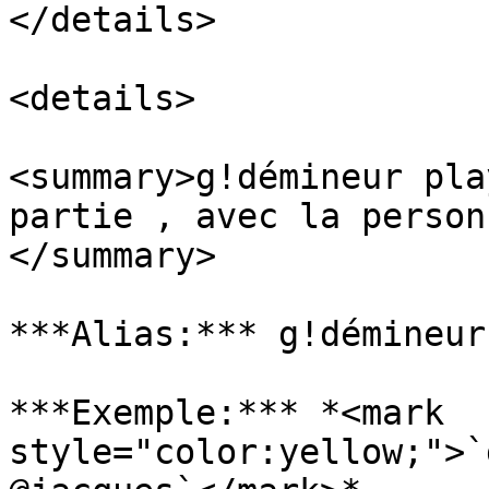
</details>

<details>

<summary>g!démineur pla
partie , avec la person
</summary>

***Alias:*** g!démineur
***Exemple:*** *<mark 
style="color:yellow;">`