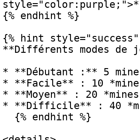
style="color:purple;">*
{% endhint %}

{% hint style="success" 
**Différents modes de j
* **Débutant :** 5 mine
* **Facile** : 10 *mine
* **Moyen** : 20 *mines
* **Difficile** : 40 *m
  {% endhint %}

<details>
