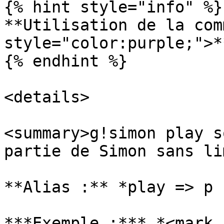
{% hint style="info" %}

**Utilisation de la com
style="color:purple;">*
{% endhint %}

<details>

<summary>g!simon play s
partie de Simon sans li
**Alias :** *play => p 
***Exemple :*** *<mark 