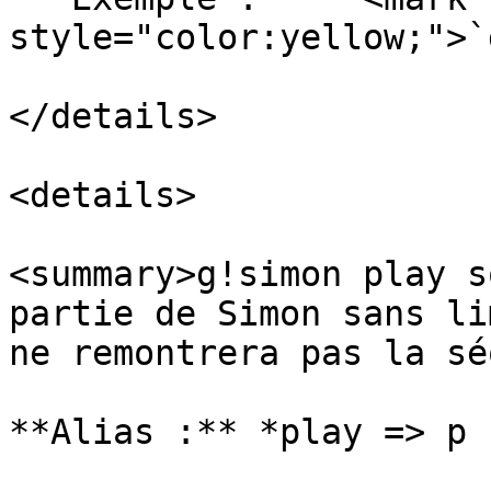
style="color:yellow;">`
</details>

<details>

<summary>g!simon play s
partie de Simon sans li
ne remontrera pas la sé
**Alias :** *play => p 