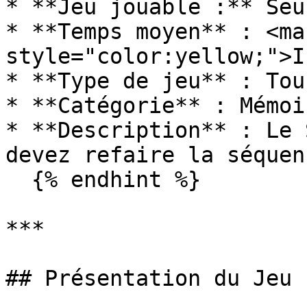
* **Jeu jouable :** Seul
* **Temps moyen** : <mar
style="color:yellow;">I
* **Type de jeu** : Tou
* **Catégorie** : Mémoir
* **Description** : Le 
devez refaire la séquen
  {% endhint %}

***

## Présentation du Jeu
