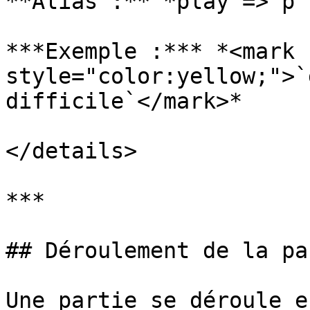
**Alias :** *play => p 
***Exemple :*** *<mark 
style="color:yellow;">`
difficile`</mark>*

</details>

***

## Déroulement de la par
Une partie se déroule e