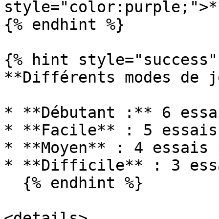
style="color:purple;">*
{% endhint %}

{% hint style="success" 
**Différents modes de j
* **Débutant :** 6 essa
* **Facile** : 5 essais
* **Moyen** : 4 essais 
* **Difficile** : 3 ess
  {% endhint %}

<details>
