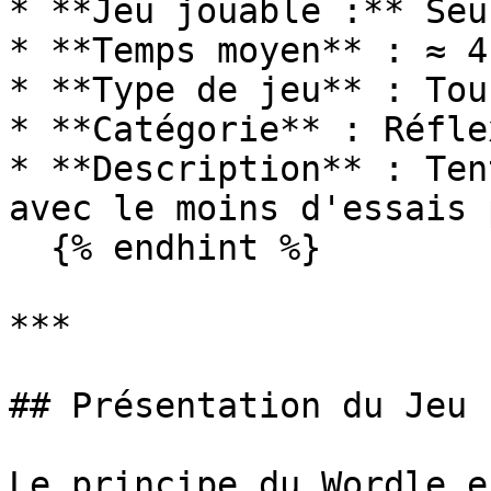
* **Jeu jouable :** Seul
* **Temps moyen** : ≈ 4
* **Type de jeu** : Tou
* **Catégorie** : Réflex
* **Description** : Ten
avec le moins d'essais 
  {% endhint %}

***

## Présentation du Jeu

Le principe du Wordle e