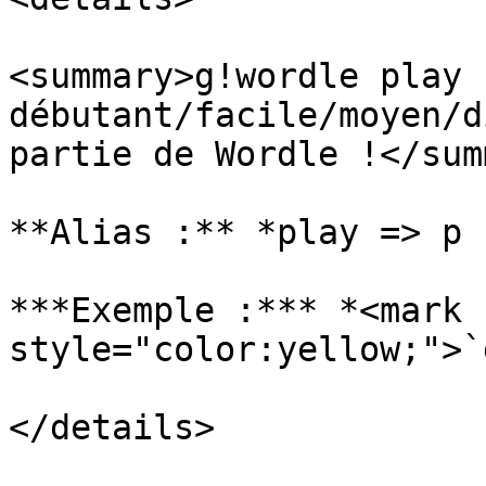
<summary>g!wordle play s
débutant/facile/moyen/d
partie de Wordle !</sum
**Alias :** *play => p 
***Exemple :*** *<mark 
style="color:yellow;">`
</details>
